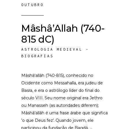
OUTUBRO
Mâshâ’Allah (740-
815 dC)
ASTROLOGIA MEDIEVAL -
BIOGRAFIAS
Mâshâ'allâh (740-815), conhecido no
Ocidente como Messahalla, era judeu de
Basra, e era o astrólogo líder do final do
século VIII. Seu nome original era Jethro
ou Manasseh (as autoridades diferem);
Mâshâ'allâh é uma frase árabe que significa
'o que Deus fez'. Quando jovem, ele
participou da fundação de Bagdá.