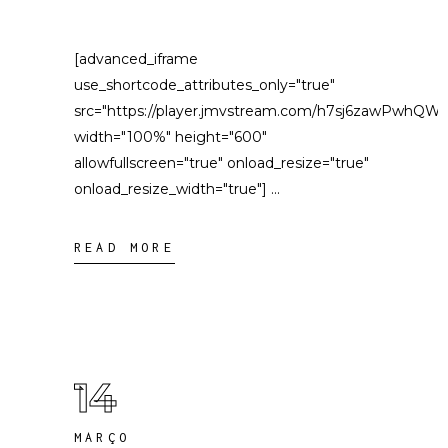
[advanced_iframe
use_shortcode_attributes_only="true"
src="https://player.jmvstream.com/h7sj6zawPwhQWg
width="100%" height="600"
allowfullscreen="true" onload_resize="true"
onload_resize_width="true"]
READ MORE
14
MARÇO