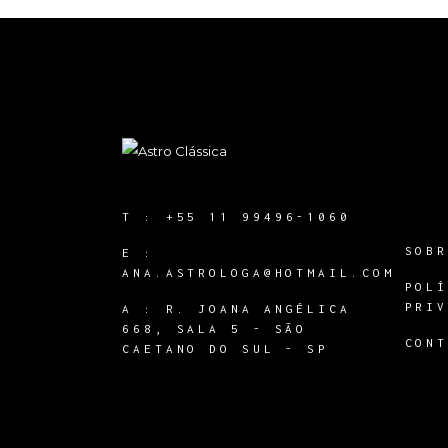
T :
+55 11 99496-1060
SOB
E :
ANA.ASTROLOGA@HOTMAIL.COM
POL
PRI
A :
R. JOANA ANGÉLICA
668, SALA 5 - SÃO
CON
CAETANO DO SUL - SP