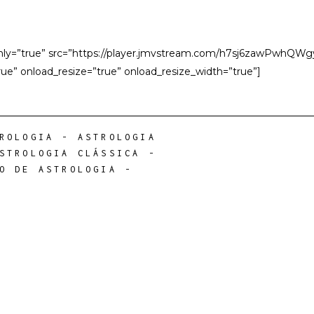
only=”true” src=”https://player.jmvstream.com/h7sj6zawPwhQW
ue” onload_resize=”true” onload_resize_width=”true”]
ROLOGIA
-
ASTROLOGIA
STROLOGIA CLÁSSICA
-
O DE ASTROLOGIA
-