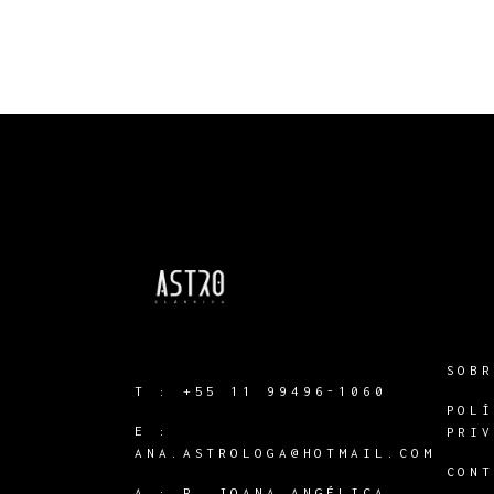
SOB
T :
+55 11 99496-1060
POL
E :
PRI
ANA.ASTROLOGA@HOTMAIL.COM
CON
A :
R. JOANA ANGÉLICA