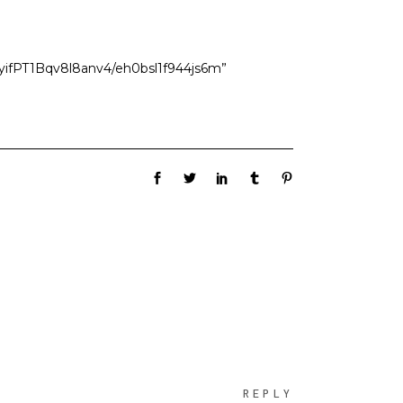
gyifPT1Bqv8l8anv4/eh0bsl1f944js6m”
REPLY