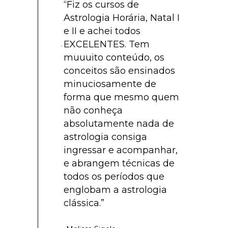
 agradecer
“Fiz os cursos de
“Fiz os cu
eza com que
Astrologia Horária, Natal I
pela Ana, 
ilhado o seu
e II e achei todos
Introdutór
to com todos
EXCELENTES. Tem
Previsões 
os: a forma
muuuito conteúdo, os
cursos be
tica, clara,
conceitos são ensinados
com uma e
empre
minuciosamente de
facilita o
judar, é que
forma que mesmo quem
Ana o mon
rabalho ser
não conheça
equilibra
er o
absolutamente nada de
teoria com
nto devido..
astrologia consiga
 já somos
ingressar e acompanhar,
-Claudinei Fer
ndos da sua
e abrangem técnicas de
todos os períodos que
englobam a astrologia
clássica.”