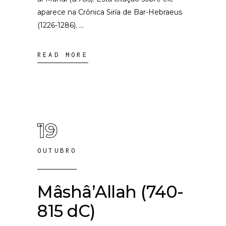
aparece na Crônica Siría de Bar-Hebraeus
(1226-1286).
READ MORE
19
OUTUBRO
Mâshâ’Allah (740-
815 dC)