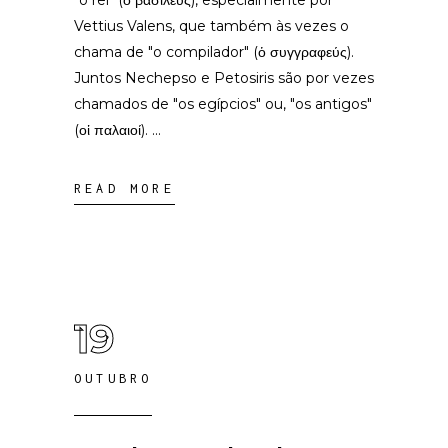
“o rei" (ὁ βασιλεύς), especialmente por
Vettius Valens, que também às vezes o
chama de "o compilador" (ὁ συγγραφεύς).
Juntos Nechepso e Petosiris são por vezes
chamados de "os egípcios" ou, "os antigos"
(οἱ παλαιοί).
READ MORE
19
OUTUBRO