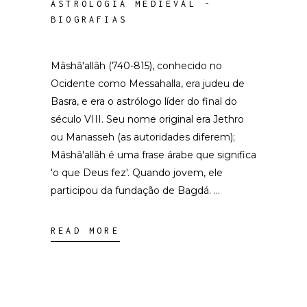
ASTROLOGIA MEDIEVAL -
BIOGRAFIAS
Mâshâ'allâh (740-815), conhecido no
Ocidente como Messahalla, era judeu de
Basra, e era o astrólogo líder do final do
século VIII. Seu nome original era Jethro
ou Manasseh (as autoridades diferem);
Mâshâ'allâh é uma frase árabe que significa
'o que Deus fez'. Quando jovem, ele
participou da fundação de Bagdá.
READ MORE