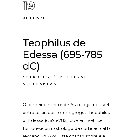
19
OUTUBRO
Teophilus de
Edessa (695-785
dC)
ASTROLOGIA MEDIEVAL -
BIOGRAFIAS
O primeiro escritor de Astrologia notável
entre os árabes foi um grego, Theophilus
of Edessa (c.695-785), que em velhice
tornou-se um astrólogo da corte ao califa
al-Mahdî (d.785). Esta citação sobre ele