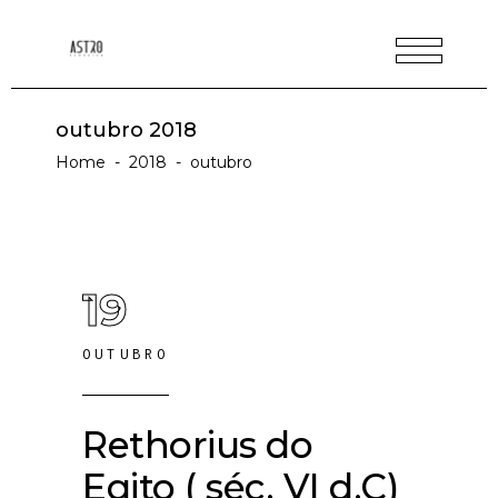
outubro 2018
Home
-
2018
-
outubro
19
OUTUBRO
Rethorius do
Egito ( séc. VI d.C)