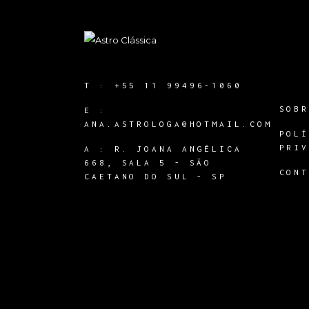
T :
+55 11 99496-1060
SOB
E :
ANA.ASTROLOGA@HOTMAIL.COM
POL
PRI
A :
R. JOANA ANGÉLICA
668, SALA 5 - SÃO
CON
CAETANO DO SUL - SP