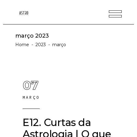
março 2023
Home
-
2023
-
março
07
MARÇO
E12. Curtas da
Astrologia | O que