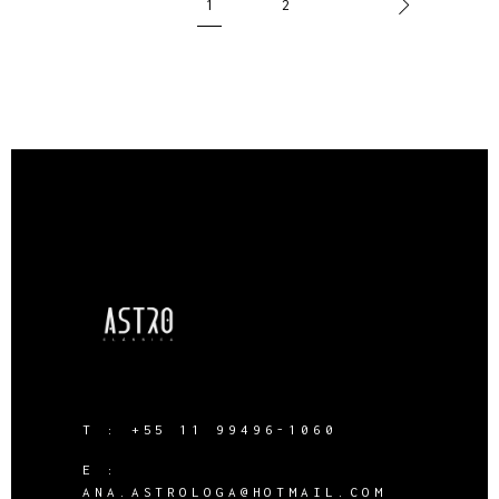
1
2
T :
+55 11 99496-1060
E :
ANA.ASTROLOGA@HOTMAIL.COM