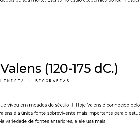
 depois de sua morte. Escrito no estilo acadêmico do latim esp
 Valens (120-175 dC.)
ELENISTA - BIOGRAFIAS
 que viveu em meados do século II. Hoje Valens é conhecido pelo 
Valens é a única fonte sobrevivente mais importante para o estudo
la variedade de fontes anteriores, e ele usa mais