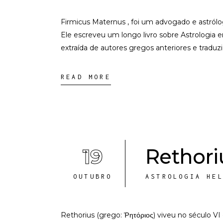
Firmicus Maternus , foi um advogado e astrólo
Ele escreveu um longo livro sobre Astrologia 
extraída de autores gregos anteriores e traduz
READ MORE
19
Rethoriu
OUTUBRO
ASTROLOGIA HE
Rethorius (grego: Ῥητόριος) viveu no século V