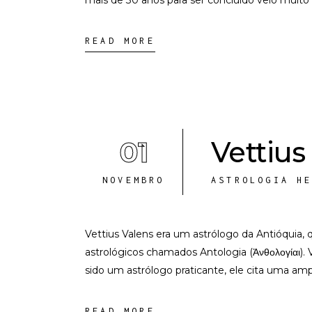
mais de 30 anos para ser concluído veio muito
READ MORE
01
Vettius
NOVEMBRO
ASTROLOGIA H
Vettius Valens era um astrólogo da Antióquia,
astrológicos chamados Antologia (Ἀνθολογίαι). 
sido um astrólogo praticante, ele cita uma amp
READ MORE