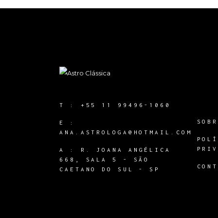
T :
+55 11 99496-1060
SOB
E :
ANA.ASTROLOGA@HOTMAIL.COM
POL
PRI
A :
R. JOANA ANGÉLICA
668, SALA 5 - SÃO
CON
CAETANO DO SUL - SP