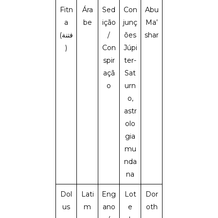
Fitn
Ára
Sed
Con
Abu
a
be
ição
junç
Ma’
(فتنة
/
ões
shar
)
Con
Júpi
spir
ter-
açã
Sat
o
urn
o,
astr
olo
gia
mu
nda
na
Dol
Lati
Eng
Lot
Dor
us
m
ano
e
oth