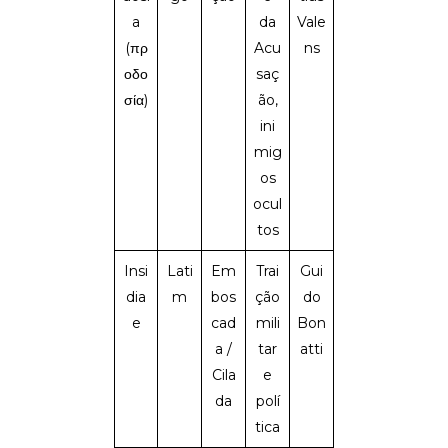
a
da
Vale
(πρ
Acu
ns
οδο
saç
σία)
ão,
ini
mig
os
ocul
tos
Insi
Lati
Em
Trai
Gui
dia
m
bos
ção
do
e
cad
mili
Bon
a /
tar
atti
Cila
e
da
polí
tica