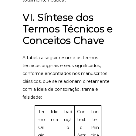
totalmente fictícias .
VI. Síntese dos
Termos Técnicos e
Conceitos Chave
A tabela a seguir resume os termos
técnicos originais e seus significados,
conforme encontrados nos manuscritos
clássicos, que se relacionam diretamente
com a ideia de conspiração, trama e
falsidade:
Ter
Idio
Trad
Con
Fon
mo
ma
uçã
text
te
Ori
o
o
Prin
gin
Astr
cipa