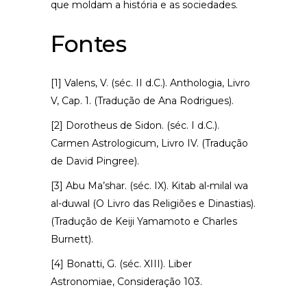
que moldam a história e as sociedades.
Fontes
[1] Valens, V. (séc. II d.C.). Anthologia, Livro
V, Cap. 1. (Tradução de Ana Rodrigues).
[2] Dorotheus de Sidon. (séc. I d.C.).
Carmen Astrologicum, Livro IV. (Tradução
de David Pingree).
[3] Abu Ma’shar. (séc. IX). Kitab al-milal wa
al-duwal (O Livro das Religiões e Dinastias).
(Tradução de Keiji Yamamoto e Charles
Burnett).
[4] Bonatti, G. (séc. XIII). Liber
Astronomiae, Consideração 103.