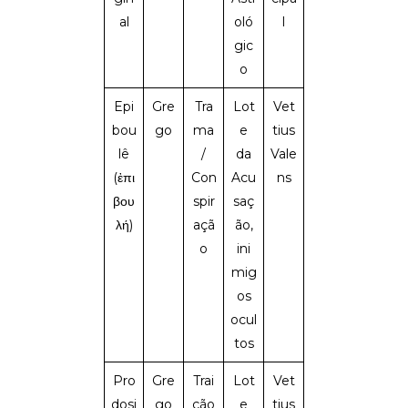
al
oló
l
gic
o
Epi
Gre
Tra
Lot
Vet
bou
go
ma
e
tius
lê
/
da
Vale
(ἐπι
Con
Acu
ns
βου
spir
saç
λή)
açã
ão,
o
ini
mig
os
ocul
tos
Pro
Gre
Trai
Lot
Vet
dosi
go
ção
e
tius