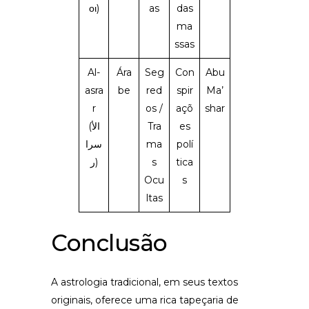
οι)
as
das
ma
ssas
Al-
Ára
Seg
Con
Abu
asra
be
red
spir
Ma’
r
os /
açõ
shar
(الأ
Tra
es
سرا
ma
polí
ر)
s
tica
Ocu
s
ltas
Conclusão
A astrologia tradicional, em seus textos
originais, oferece uma rica tapeçaria de