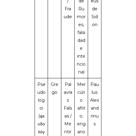
/
de
eus
Fra
Ru
de
ude
mor
Sid
es,
on
falsi
dad
e
inte
ncio
nal
Pse
Gre
Pal
Mer
Pau
udo
go
avra
cúri
lus
log
s
o
Alex
oi
Fals
aflit
and
(ψε
as /
o,
rinu
υδο
Me
eng
s
λόγ
ntir
ano