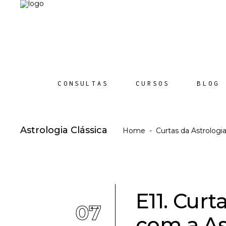
CONSULTAS
CURSOS
BLOG
Astrologia Clássica
Home
-
Curtas da Astrologi
E11. Curt
07
com a As