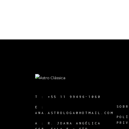
T :
+55 11 99496-1060
SOB
E :
ANA.ASTROLOGA@HOTMAIL.COM
POL
PRI
A :
R. JOANA ANGÉLICA
668, SALA 5 - SÃO