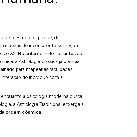
 que o estudo da psique, do
ofundezas do inconsciente começou
ulo XX. No entanto, milênios antes do
ínica, a Astrologia Clássica já possuía
alhado para mapear as faculdades
a interação do indivíduo com a
, enquanto a psicologia moderna busca
ogia, a Astrologia Tradicional enxerga a
 da
ordem cósmica
.