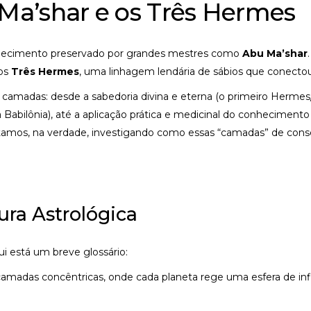
Ma’shar e os Três Hermes
onhecimento preservado por grandes mestres como
Abu Ma’shar
aos
Três Hermes
, uma linhagem lendária de sábios que conectou a
 camadas: desde a sabedoria divina e eterna (o primeiro Hermes
 Babilônia), até a aplicação prática e medicinal do conheciment
amos, na verdade, investigando como essas “camadas” de consc
ra Astrológica
qui está um breve glossário:
madas concêntricas, onde cada planeta rege uma esfera de influ