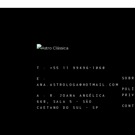
T :
+55 11 99496-1060
SOB
E :
ANA.ASTROLOGA@HOTMAIL.COM
POL
PRI
A :
R. JOANA ANGÉLICA
668, SALA 5 - SÃO
CON
CAETANO DO SUL - SP