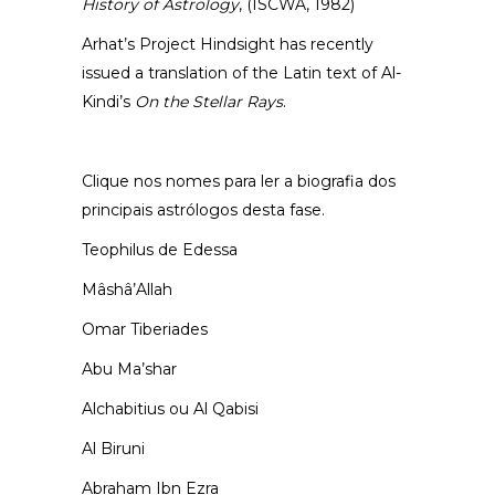
History of Astrology
, (ISCWA, 1982)
Arhat’s Project Hindsight has recently
issued a translation of the Latin text of Al-
Kindi’s
On the Stellar Rays
.
Clique nos nomes para ler a biografia dos
principais astrólogos desta fase.
Teophilus de Edessa
Mâshâ’Allah
Omar Tiberiades
Abu Ma’shar
Alchabitius ou Al Qabisi
Al Biruni
Abraham Ibn Ezra