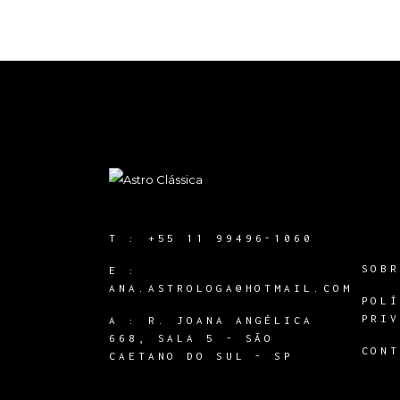
T :
+55 11 99496-1060
SOB
E :
ANA.ASTROLOGA@HOTMAIL.COM
POL
PRI
A :
R. JOANA ANGÉLICA
668, SALA 5 - SÃO
CON
CAETANO DO SUL - SP