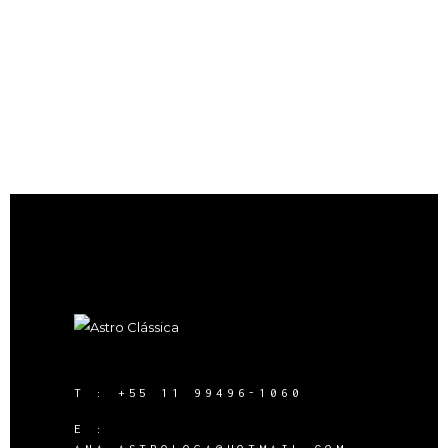
T :
+55 11 99496-1060
E :