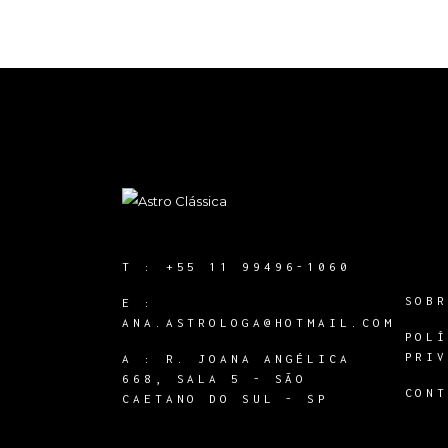
T :
+55 11 99496-1060
SOB
E :
ANA.ASTROLOGA@HOTMAIL.COM
POL
PRI
A :
R. JOANA ANGÉLICA
668, SALA 5 - SÃO
CON
CAETANO DO SUL - SP