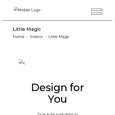
Little Magic
Home
-
Interior
-
Little Magic
Design for
You
Duis aute irure dolor in