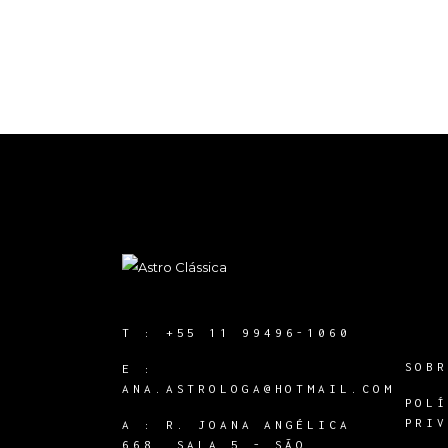
T :
+55 11 99496-1060
SOB
E :
ANA.ASTROLOGA@HOTMAIL.COM
POL
PRI
A :
R. JOANA ANGÉLICA
668, SALA 5 - SÃO