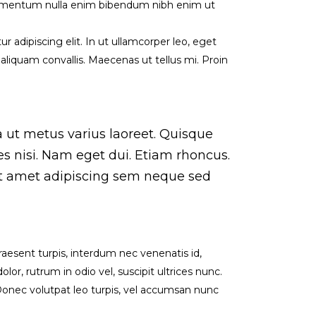
condimentum nulla enim bibendum nibh enim ut
r adipiscing elit. In ut ullamcorper leo, eget
aliquam convallis. Maecenas ut tellus mi. Proin
la ut metus varius laoreet. Quisque
es nisi. Nam eget dui. Etiam rhoncus.
t amet adipiscing sem neque sed
raesent turpis, interdum nec venenatis id,
r, rutrum in odio vel, suscipit ultrices nunc.
. Donec volutpat leo turpis, vel accumsan nunc