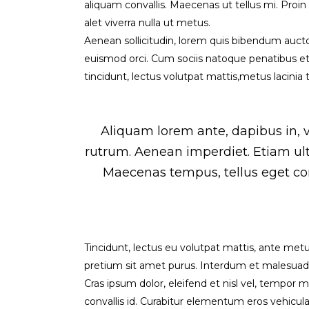
aliquam convallis. Maecenas ut tellus mi. Proi
alet viverra nulla ut metus.
Aenean sollicitudin, lorem quis bibendum auctor,
euismod orci. Cum sociis natoque penatibus et 
tincidunt, lectus volutpat mattis,metus lacinia
Aliquam lorem ante, dapibus in, vi
rutrum. Aenean imperdiet. Etiam ultr
Maecenas tempus, tellus eget c
Tincidunt, lectus eu volutpat mattis, ante met
pretium sit amet purus. Interdum et malesuada 
Cras ipsum dolor, eleifend et nisl vel, tempor 
convallis id. Curabitur elementum eros vehicula