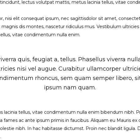
n tincidunt, lectus volutpat mattis, metus lacinia tellus, vitae 
 nisi elit consequat ipsum, nec sagittisdolor sit amet, consectetu
magnis dis montes, nascetur ridiculus mus. Vestibulum ultricies 
 tellus, vitae condimentum nulla enim.
verra quis, feugiat a, tellus. Phasellus viverra nul
icies nisi vel augue. Curabitur ullamcorper ultrici
ondimentum rhoncus, sem quam semper libero, si
ipsum nam quam.
us lacinia tellus, vitae condimentum nulla enim bibendum nibh. P
fames ac ante ipsum primis in faucibus. Aliquam eu Mauris ex dolo
molestie nibh. In hac habitasse dictumst. Proin nec blandit ligula
.