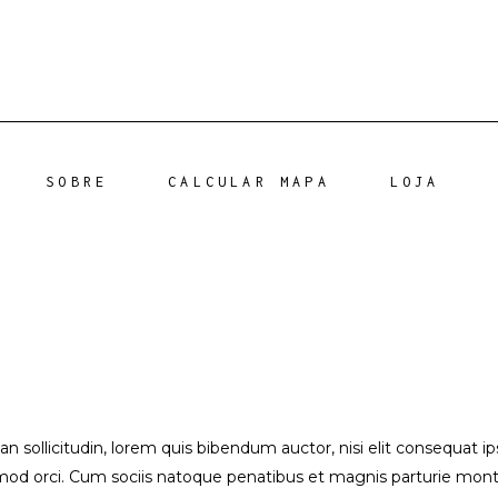
SOBRE
CALCULAR MAPA
LOJA
ean sollicitudin, lorem quis bibendum auctor, nisi elit consequat i
ismod orci. Cum sociis natoque penatibus et magnis parturie monte